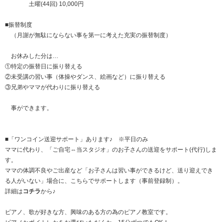
土曜(44回) 10,000円
■振替制度
（月謝が無駄にならない事を第一に考えた充実の振替制度）
お休みした分は…
①特定の振替日に振り替える
②未受講の習い事（体操やダンス、絵画など）に振り替える
③兄弟やママが代わりに振り替える
事ができます。
■「ワンコイン送迎サポート」あります♪ ※平日のみ
ママに代わり、「ご自宅⇔当スタジオ」のお子さんの送迎をサポート(代行)しま
す。
ママの体調不良やご出産など「お子さんは習い事ができるけど、送り迎えでき
る人がいない」場合に、こちらでサポートします（事前登録制）。
詳細は
コチラ
から♪
ピアノ、歌が好きな方、興味のある方の為のピアノ教室です。