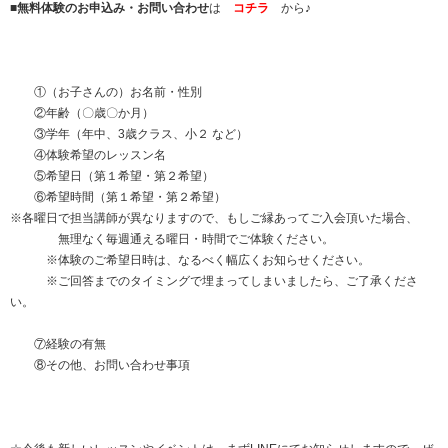
■
無料体験のお申込み・お問い合わせ
は
コチラ
から♪
①（お子さんの）お名前・性別
②年齢（〇歳〇か月）
③学年（年中、3歳クラス、小２ など）
④体験希望のレッスン名
⑤希望日（第１希望・第２希望）
⑥希望時間（第１希望・第２希望）
※各曜日で担当講師が異なりますので、もしご縁あってご入会頂いた場合、
無理なく毎週通える曜日・時間でご体験ください。
※体験のご希望日時は、なるべく幅広くお知らせください。
※ご回答までのタイミングで埋まってしまいましたら、ご了承くださ
い。
⑦経験の有無
⑧その他、お問い合わせ事項