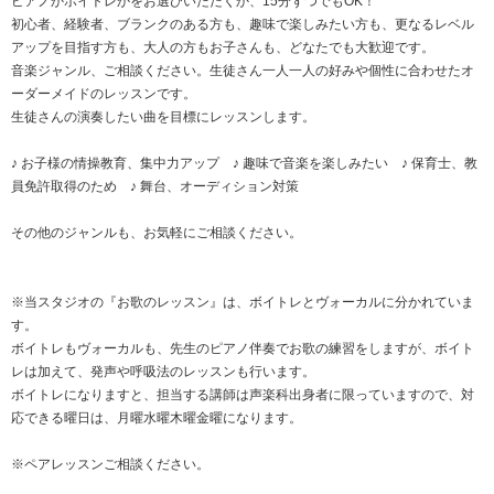
ピアノかボイトレかをお選びいただくか、15分ずつでもOK！
初心者、経験者、ブランクのある方も、趣味で楽しみたい方も、更なるレベル
アップを目指す方も、大人の方もお子さんも、どなたでも大歓迎です。
音楽ジャンル、ご相談ください。生徒さん一人一人の好みや個性に合わせたオ
ーダーメイドのレッスンです。
生徒さんの演奏したい曲を目標にレッスンします。
♪ お子様の情操教育、集中力アップ ♪ 趣味で音楽を楽しみたい ♪ 保育士、教
員免許取得のため ♪ 舞台、オーディション対策
その他のジャンルも、お気軽にご相談ください。
※当スタジオの『お歌のレッスン』は、ボイトレとヴォーカルに分かれていま
す。
ボイトレもヴォーカルも、先生のピアノ伴奏でお歌の練習をしますが、ボイト
レは加えて、発声や呼吸法のレッスンも行います。
ボイトレになりますと、担当する講師は声楽科出身者に限っていますので、対
応できる曜日は、月曜水曜木曜金曜になります。
※ペアレッスンご相談ください。