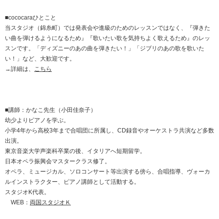
■cococaraひとこと
当スタジオ（錦糸町）では発表会や進級のためのレッスンではなく、『弾きた
い曲を弾けるようになるため』『歌いたい歌を気持ちよく歌えるため』のレッ
スンです。「ディズニーのあの曲を弾きたい！」「ジブリのあの歌を歌いた
い！」など、大歓迎です。
→詳細は、
こちら
■講師：かなこ先生（小田佳奈子）
幼少よりピアノを学ぶ。
小学4年から高校3年まで合唱団に所属し、CD録音やオーケストラ共演など多数
出演。
東京音楽大学声楽科卒業の後、イタリアへ短期留学。
日本オペラ振興会マスタークラス修了。
オペラ、ミュージカル、ソロコンサート等出演する傍ら、合唱指導、ヴォーカ
ルインストラクター、ピアノ講師として活動する。
スタジオK代表。
WEB：
両国スタジオＫ