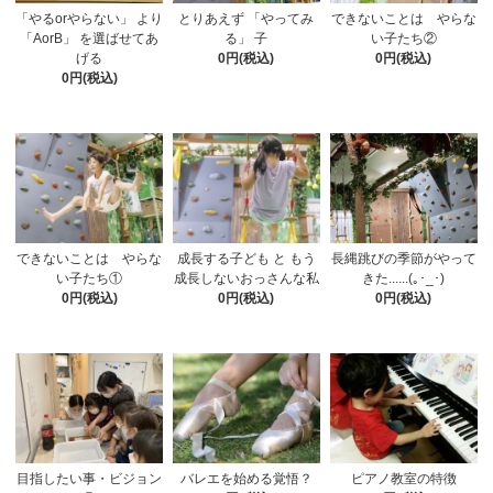
「やるorやらない」 より
とりあえず 「やってみ
できないことは やらな
「AorB」 を選ばせてあ
る」 子
い子たち②
げる
0円(税込)
0円(税込)
0円(税込)
できないことは やらな
成長する子ども と もう
長縄跳びの季節がやって
い子たち①
成長しないおっさんな私
きた......(｡･_･)
0円(税込)
0円(税込)
0円(税込)
目指したい事・ビジョン
バレエを始める覚悟？
ピアノ教室の特徴