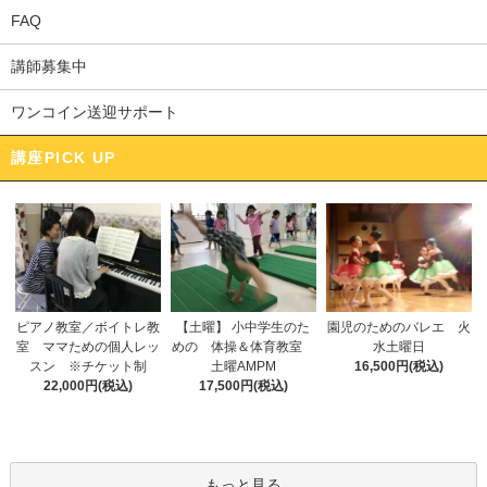
FAQ
講師募集中
ワンコイン送迎サポート
講座PICK UP
ピアノ教室／ボイトレ教
【土曜】 小中学生のた
園児のためのバレエ 火
室 ママための個人レッ
めの 体操＆体育教室
水土曜日
スン ※チケット制
土曜AMPM
16,500円(税込)
22,000円(税込)
17,500円(税込)
もっと見る